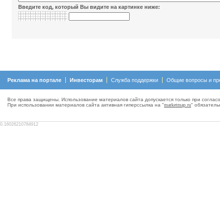
Введите код, который Вы видите на картинке ниже:
Реклама на портале
Инвесторам
Служба поддержки
Общие вопросы и пр
Все права защищены. Использование материалов сайта допускается только при согласо
При использовании материалов сайта активная гиперсcылка на "
marketmap.ru
" обязатель
0.16026210784912