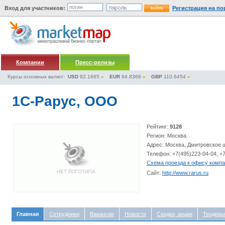
Вход для участников:
Регистрация на по
Компании
Пресс-релизы
Курсы основных валют:
USD
82.1665
EUR
94.8366
GBP
110.6454
1С-Рарус, ООО
Рейтинг:
9128
Регион: Москва
Адрес: Москва, Дмитровское 
Телефон: +7(495)223-04-04, +
Схема проезда к офису комп
Сайт:
http://www.rarus.ru
Главная
Сотрудники
Вакансии
Новости
Скидки, акции
Тендеры