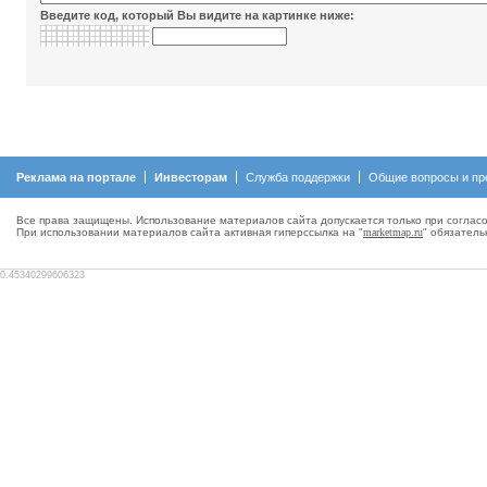
Введите код, который Вы видите на картинке ниже:
Реклама на портале
Инвесторам
Служба поддержки
Общие вопросы и пр
Все права защищены. Использование материалов сайта допускается только при согласо
При использовании материалов сайта активная гиперсcылка на "
marketmap.ru
" обязатель
0.45340299606323