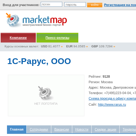
Вход для участников:
Регистрация на по
Компании
Пресс-релизы
Курсы основных валют:
USD
81.4077
EUR
94.0585
GBP
109.7294
1С-Рарус, ООО
Рейтинг:
9128
Регион: Москва
Адрес: Москва, Дмитровское 
Телефон: +7(495)223-04-04, +
Схема проезда к офису комп
Сайт:
http://www.rarus.ru
Главная
Сотрудники
Вакансии
Новости
Скидки, акции
Тендеры