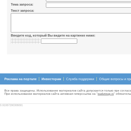
Тема запроса:
Текст запроса:
Введите код, который Вы видите на картинке ниже:
Реклама на портале
Инвесторам
Служба поддержки
Общие вопросы и пр
Все права защищены. Использование материалов сайта допускается только при согласо
При использовании материалов сайта активная гиперсcылка на "
marketmap.ru
" обязатель
0.91067290306091