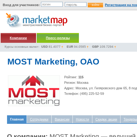
Вход для участников:
Регистрация на по
Компании
Пресс-релизы
Курсы основных валют:
USD
81.4077
EUR
94.0585
GBP
109.7294
MOST Marketing, ОАО
Рейтинг:
115
Регион: Москва
Адрес: Москва, ул. Гиляровского дом 65, 8 под
Телефон: (495) 225-52-59
Главная
Сотрудники
Вакансии
Новости
Скидки, акции
Тендеры
О компании:
MOST Marketing — ведущий 