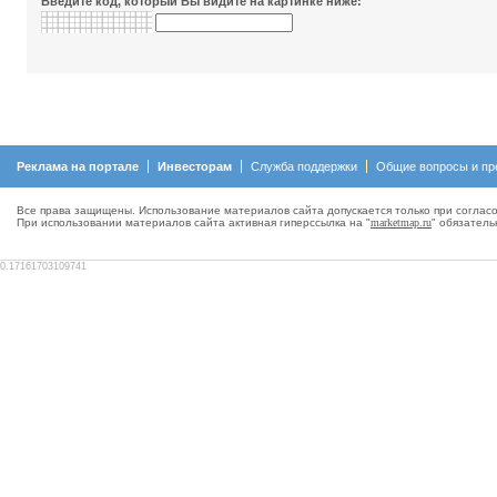
Введите код, который Вы видите на картинке ниже:
Реклама на портале
Инвесторам
Служба поддержки
Общие вопросы и пр
Все права защищены. Использование материалов сайта допускается только при согласо
При использовании материалов сайта активная гиперсcылка на "
marketmap.ru
" обязатель
0.17161703109741