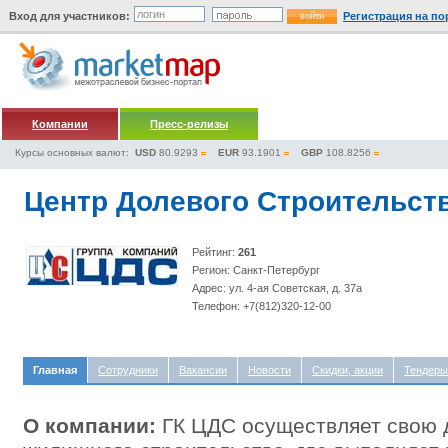
Вход для участников:
Регистрация на по
Компании
Пресс-релизы
Курсы основных валют:
USD
80.9293
EUR
93.1901
GBP
108.8256
Центр Долевого Строительст
Рейтинг:
261
Регион: Санкт-Петербург
Адрес: ул. 4-ая Советская, д. 37а
Телефон: +7(812)320-12-00
Главная
Сотрудники
Вакансии
Новости
Скидки, акции
Тендеры
О компании:
ГК ЦДС осуществляет свою 