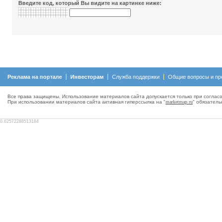
Введите код, который Вы видите на картинке ниже:
Реклама на портале
Инвесторам
Служба поддержки
Общие вопросы и пр
Все права защищены. Использование материалов сайта допускается только при согласо
При использовании материалов сайта активная гиперсcылка на "
marketmap.ru
" обязатель
0.62572288513184