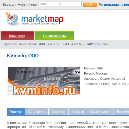
Вход для участников:
Регистрация на по
Компании
Пресс-релизы
Курсы основных валют:
USD
81.4077
EUR
94.0585
GBP
109.7294
KVminfo, ООО
Рейтинг:
349
Регион: Москва
Адрес: ул. Орджоникидзе 11
Телефон: +7 (495) 730-00-54 (
Главная
Сотрудники
Вакансии
Новости
Скидки, акции
Тендеры
О компании:
Компания Mototelecom – системный интегратор, поставщик
корпоративных сетей и телекоммуникационных систем любого класса сло