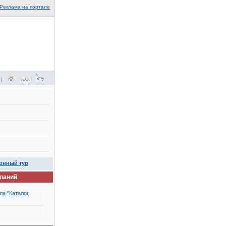
Реклама на портале
 |
онный тур
мпаний
ла "Каталог