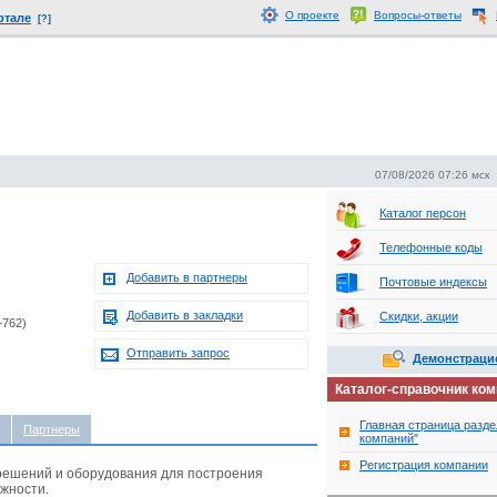
О проекте
Вопросы-ответы
ртале
[?]
07/08/2026 07:26 мск
Каталог персон
Телефонные коды
Добавить в партнеры
Почтовые индексы
Добавить в закладки
Скидки, акции
+762)
Отправить запрос
Демонстраци
Каталог-справочник ко
Главная страница разде
Партнеры
компаний"
Регистрация компании
 решений и оборудования для построения
жности.