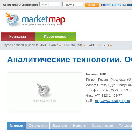
Вход для участников:
Регистрация на по
Компании
Пресс-релизы
Курсы основных валют:
USD
81.4077
EUR
94.0585
GBP
109.7294
Аналитические технологии, 
Рейтинг:
1681
Регион: Рязань, Рязанская об
Адрес: г. Рязань, ул. Введенск
Телефон: +7(4912) 24-06-99, +
Факс: +7(4912) 24-09-77
Сайт:
http://www.basegroup.ru
Главная
Сотрудники
Вакансии
Новости
Скидки, акции
Тендеры