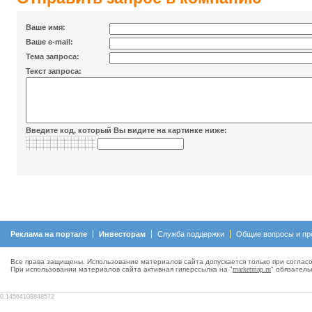
Ваше имя:
Ваше e-mail:
Тема запроса:
Текст запроса:
Введите код, который Вы видите на картинке ниже:
Реклама на портале
Инвесторам
Служба поддержки
Общие вопросы и пр
Все права защищены. Использование материалов сайта допускается только при согласо
При использовании материалов сайта активная гиперсcылка на "
marketmap.ru
" обязатель
0.14564108848572