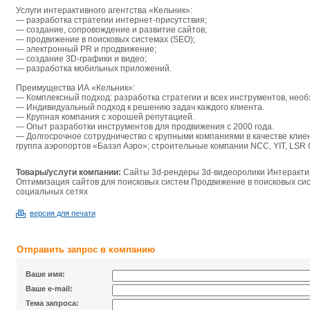
Услуги интерактивного агентства «Кельник»:
— разработка стратегии интернет-присутствия;
— создание, сопровождение и развитие сайтов;
— продвижение в поисковых системах (SEO);
— электронный PR и продвижение;
— создание 3D-графики и видео;
— разработка мобильных приложений.
Преимущества ИА «Кельник»:
— Комплексный подход: разработка стратегии и всех инструментов, нео
— Индивидуальный подход к решению задач каждого клиента.
— Крупная компания с хорошей репутацией.
— Опыт разработки инструментов для продвижения с 2000 года.
— Долгосрочное сотрудничество с крупными компаниями в качестве клиен
группа аэропортов «Базэл Аэро»; строительные компании NCC, YIT, LSR G
Товары/услуги компании:
Сайты 3d-рендеры 3d-видеоролики Интеракт
Оптимизация сайтов для поисковых систем Продвижение в поисковых сис
социальных сетях
версия для печати
Отправить запрос в компанию
Ваше имя:
Ваше e-mail:
Тема запроса: