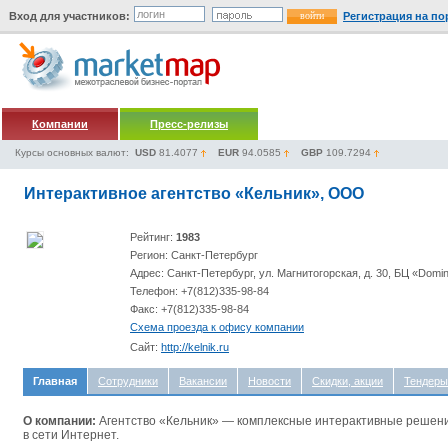
Вход для участников:
Регистрация на по
Компании
Пресс-релизы
Курсы основных валют:
USD
81.4077
EUR
94.0585
GBP
109.7294
Интерактивное агентство «Кельник», ООО
Рейтинг:
1983
Регион: Санкт-Петербург
Адрес: Санкт-Петербург, ул. Магнитогорская, д. 30, БЦ «Domi
Телефон: +7(812)335-98-84
Факс: +7(812)335-98-84
Схема проезда к офису компании
Сайт:
http://kelnik.ru
Главная
Сотрудники
Вакансии
Новости
Скидки, акции
Тендеры
О компании:
Агентство «Кельник» — комплексные интерактивные решени
в сети Интернет.