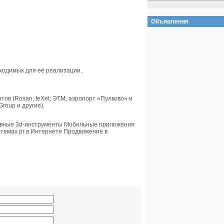
Объявления
бходимых для её реализации.
тов (Rosan; teXet; ЭТМ; аэропорт «Пулково» и
roup и другие).
ивные 3d-инструменты Мобильные приложения
темах pr в Интернете Продвижение в