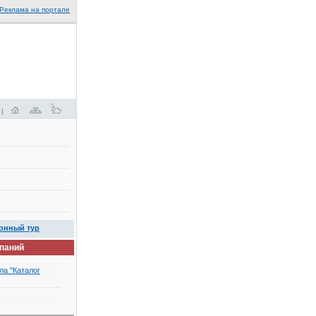
Реклама на портале
 |
онный тур
мпаний
ла "Каталог