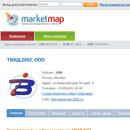
Вход для участников:
Регистрация на по
Компании
Пресс-релизы
Курсы основных валют:
USD
80.9293
EUR
93.1901
GBP
108.8256
ТВИД-2002, ООО
Рейтинг:
1688
Регион: Москва
Адрес: ул.Вавилова дом 34 офис 2
Телефон: +7(495)651-28-48
Схема проезда к офису компании
Сайт:
http://www.tvid-2002.ru
Главная
Сотрудники
Вакансии
Новости
Скидки, акции
Тендеры