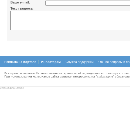
Ваше e-mail:
Текст запроса:
Реклама на портале
Инвесторам
Служба поддержки
Общие вопросы и пр
Все права защищены. Использование материалов сайта допускается только при согласо
При использовании материалов сайта активная гиперсcылка на "
marketmap.ru
" обязатель
0.064254999160767