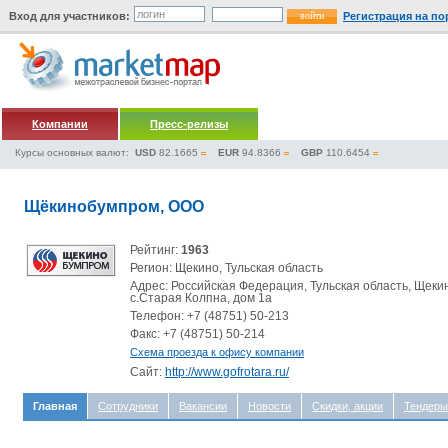
Вход для участников:
Регистрация на по
Компании
Пресс-релизы
Курсы основных валют:
USD
82.1665
EUR
94.8366
GBP
110.6454
Щёкинобумпром, ООО
Рейтинг:
1963
Регион: Щекино, Тульская область
Адрес: Российская Федерация, Тульская область, Щеки
с.Старая Колпна, дом 1а
Телефон: +7 (48751) 50-213
Факс: +7 (48751) 50-214
Схема проезда к офису компании
Сайт:
http://www.gofrotara.ru/
Главная
Сотрудники
Вакансии
Новости
Скидки, акции
Тендеры