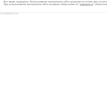
Все права защищены. Использование материалов сайта допускается только при согласо
При использовании материалов сайта активная гиперсcылка на "
marketmap.ru
" обязатель
0.67369604110718