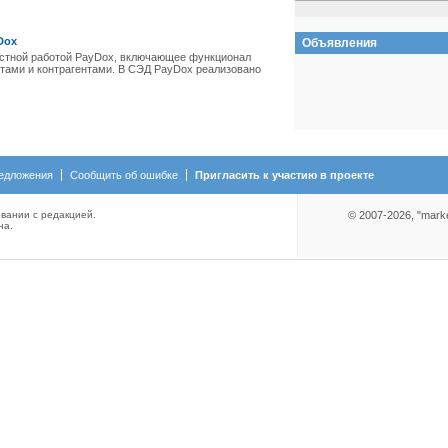
Dox
Объявления
естной работой PayDox, включающее функционал
ами и контрагентами. В СЭД PayDox реализовано
едложения
Сообщить об ошибке
Пригласить к участию в проекте
вании с редакцией.
© 2007-2026, "mark
на.