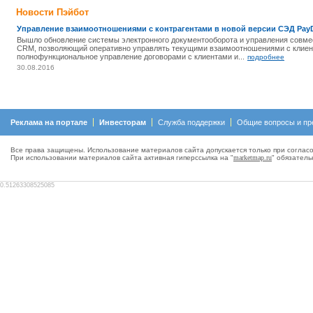
Новости Пэйбот
Управление взаимоотношениями с контрагентами в новой версии СЭД Pay
Вышло обновление системы электронного документооборота и управления совм
CRM, позволяющий оперативно управлять текущими взаимоотношениями с клиент
полнофункциональное управление договорами с клиентами и...
подробнее
30.08.2016
Реклама на портале
Инвесторам
Служба поддержки
Общие вопросы и пр
Все права защищены. Использование материалов сайта допускается только при согласо
При использовании материалов сайта активная гиперсcылка на "
marketmap.ru
" обязатель
0.51263308525085