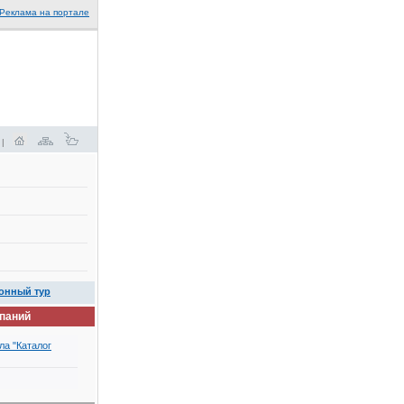
Реклама на портале
 |
онный тур
мпаний
ла "Каталог