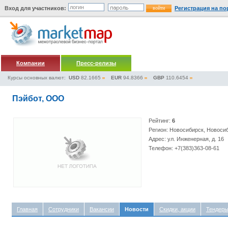
Вход для участников:
Регистрация на по
Компании
Пресс-релизы
Курсы основных валют:
USD
82.1665
EUR
94.8366
GBP
110.6454
Пэйбот, ООО
Рейтинг:
6
Регион: Новосибирск, Новоси
Адрес: ул. Инженерная, д. 16
Телефон: +7(383)363-08-61
Главная
Сотрудники
Вакансии
Новости
Скидки, акции
Тендер