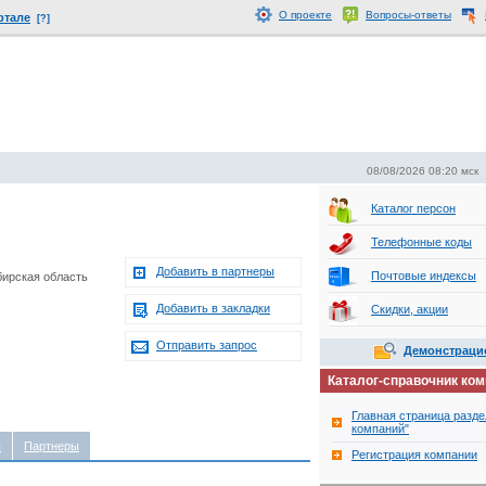
О проекте
Вопросы-ответы
ртале
[?]
08/08/2026 08:20 мск
Каталог персон
Телефонные коды
Добавить в партнеры
Почтовые индексы
бирская область
Добавить в закладки
Скидки, акции
Отправить запрос
Демонстраци
Каталог-справочник ко
Главная страница разде
компаний"
ы
Партнеры
Регистрация компании