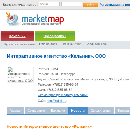
Вход для участников:
Регистрация на по
Компании
Пресс-релизы
Курсы основных валют:
USD
81.4077
EUR
94.0585
GBP
109.7294
Интерактивное агентство «Кельник», ООО
Рейтинг:
1983
Регион: Санкт-Петербург
Адрес: Санкт-Петербург, ул. Магнитогорская, д. 30, БЦ «Domi
Телефон: +7(812)335-98-84
Факс: +7(812)335-98-84
Схема проезда к офису компании
Сайт:
http://kelnik.ru
Главная
Сотрудники
Вакансии
Новости
Скидки, акции
Тендер
Новости Интерактивное агентство «Кельник»