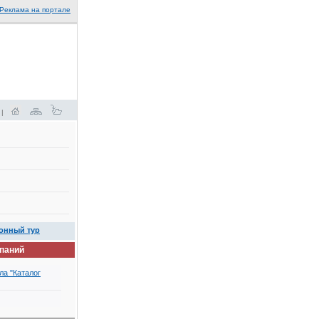
Реклама на портале
 |
онный тур
мпаний
ла "Каталог