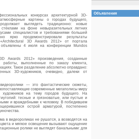
Объявления
ссиональных конкурсах архитектурной 3D-
атмосферные картины о городах будущего,
родолжает выглядеть традиционно: новые
т стёклами на фоне невыразительных летних
кусами специалистов и требованиями большей
нно ярко продемонстрировали результаты
«Architectural 3D Awards 2012» от портала
ли объявлены 4 июля на конференции Mundos
l 3D Awards 2012» произведения, созданные
 работы, выполненные по заказу клиента,
нациях. Такое разделение абсолютно оправдано:
нных 3D-художников, очевидно, далеки от
 видеоролики — это фантастические сюжеты,
ивопоставляющие современные мегаполисы миру
 художников на тему городов будущего. На
тиутопий: тесные и грязноватые, или пустые и
ными и враждебными к человеку. В победившем
ощерившиеся острой арматурой, постепенно
иночества.
ома в видеороликах не рушатся, а возводятся на
е цвета и мягкое освещение вызывают ощущение
нтационные ролики не выглядят банальными: для