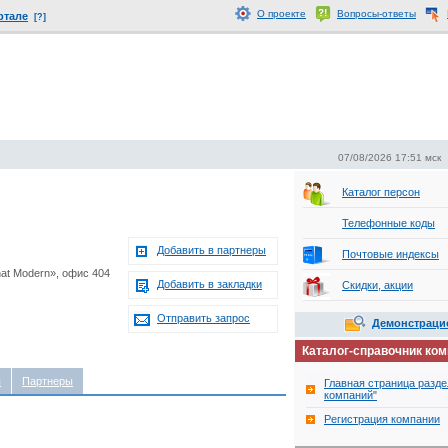
О проекте
Вопросы-ответы
ртале
[?]
07/08/2026 17:51 мск
Каталог персон
Телефонные коды
Добавить в партнеры
Почтовые индексы
nat Modern», офис 404
Добавить в закладки
Скидки, акции
Отправить запрос
Демонстраци
Каталог-справочник ко
ы
Партнеры
Главная страница разде
компаний"
Регистрация компании