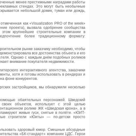
тмеченные менее престижными наградами работы
рекламных стендах. Это могут быть необычные
скрывается небольшой домик, туман или дождь,
отмеченная как «Visualization PRO of the week»
ение проекта), вызвала одобрение сообщества
и этом крупнейшие строительные компании в
едпочтение более традиционному формату:
строительном рынке заказчику необходимо, чтобы
емонстрировала все достоинства объекта и его
ателя. Однако с каждым днём подобных роликов
екает внимание покупателя недвижимости.
терского интерактивного агентства, заказчики
енты, хотя и готовы использовать в рендерах и
на фоне конкурентов.
гских застройщиков, мы обнаружили несколько
помощью обаятельных персонажей. Шведский
 своих объектов, использует с этой целью
зентационном ролике ЖК «Шведская крона», а в
ламируют живые гуси, снятые в полёте. «ЮИТ-
шные строители «Юиты» — по-детски просто
ользовать здоровый юмор. Смешные абсурдные
оительства «БК-стандарт» компании ЦДС. Герои