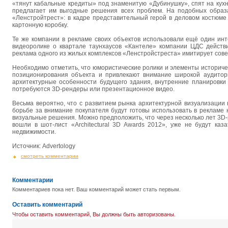
«тянут кабальные кредиты» под знаменитую «Дубинушку», спят на кухн
предлагает им выгодные решения всех проблем. На подобных образ
«Ленстройтрест»: в кадре представительный герой в деловом костюм
картонную коробку.
Те же компании в рекламе своих объектов использовали ещё один ин
видеоролике о квартале таунхаусов «Кантеле» компании ЦДС действи
реклама одного из жилых комплексов «Ленстройстреста» имитирует сове
Необходимо отметить, что юмористические ролики и элементы историче
позиционирования объекта и привлекают внимание широкой аудитор
архитектурные особенности будущего здания, внутренние планировки
потребуются 3D-рендеры или презентационное видео.
Весьма вероятно, что с развитием рынка архитектурной визуализации 
борьбе за внимание покупателя будут готовы использовать в реклам
визуальные решения. Можно предположить, что через несколько лет 3D
вошли в шот-лист «Architectural 3D Awards 2012», уже не будут каз
недвижимости.
Источник: Advertology
смотреть комментарии
Комментарии
Комментариев пока нет. Ваш комментарий может стать первым.
Оставить комментарий
Чтобы оставить комментарий, Вы должны быть авторизованы.