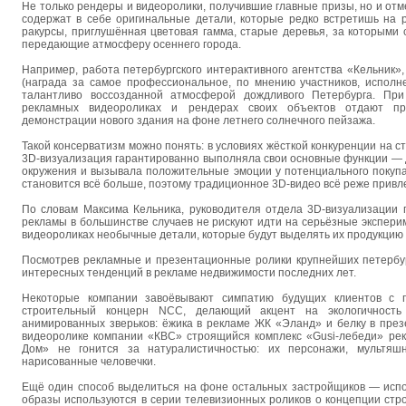
Не только рендеры и видеоролики, получившие главные призы, но и о
содержат в себе оригинальные детали, которые редко встретишь на 
ракурсы, приглушённая цветовая гамма, старые деревья, за которыми 
передающие атмосферу осеннего города.
Например, работа петербургского интерактивного агентства «Кельник», 
(награда за самое профессиональное, по мнению участников, исполн
талантливо воссозданной атмосферой дождливого Петербурга. Пр
рекламных видеороликах и рендерах своих объектов отдают пр
демонстрации нового здания на фоне летнего солнечного пейзажа.
Такой консерватизм можно понять: в условиях жёсткой конкуренции на 
3D-визуализация гарантированно выполняла свои основные функции — д
окружения и вызывала положительные эмоции у потенциального покуп
становится всё больше, поэтому традиционное 3D-видео всё реже привл
По словам Максима Кельника, руководителя отдела 3D-визуализации пи
рекламы в большинстве случаев не рискуют идти на серьёзные эксперим
видеороликах необычные детали, которые будут выделять их продукцию 
Посмотрев рекламные и презентационные ролики крупнейших петербур
интересных тенденций в рекламе недвижимости последних лет.
Некоторые компании завоёвывают симпатию будущих клиентов с 
строительный концерн NCC, делающий акцент на экологичность
анимированных зверьков: ёжика в рекламе ЖК «Эланд» и белку в пре
видеоролике компании «КВС» строящийся комплекс «Gusi-лебеди» рек
Дом» не гонится за натуралистичностью: их персонажи, мультя
нарисованные человечки.
Ещё один способ выделиться на фоне остальных застройщиков — исп
образы используются в серии телевизионных роликов о концепции стр