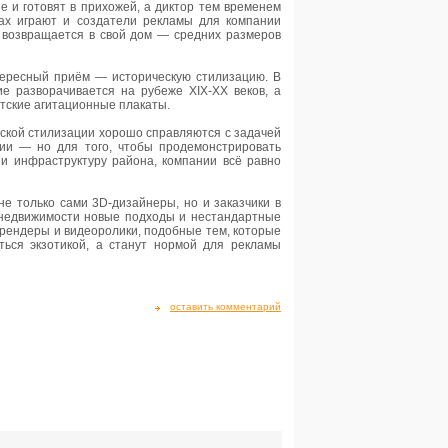
е и готовят в прихожей, а диктор тем временем
ах играют и создатели рекламы для компании
е возвращается в свой дом — средних размеров
тересный приём — историческую стилизацию. В
е разворачивается на рубеже XIX-XX веков, а
тские агитационные плакаты.
ской стилизации хорошо справляются с задачей
ии — но для того, чтобы продемонстрировать
 и инфраструктуру района, компании всё равно
не только сами 3D-дизайнеры, но и заказчики в
е недвижимости новые подходы и нестандартные
-рендеры и видеоролики, подобные тем, которые
аться экзотикой, а станут нормой для рекламы
оставить комментарий