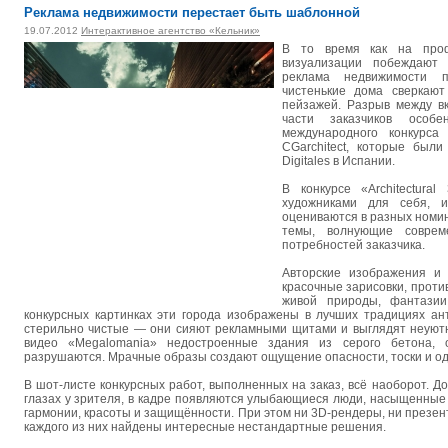
Реклама недвижимости перестает быть шаблонной
19.07.2012
Интерактивное агентство «Кельник»
В то время как на профе
визуализации побеждают 
реклама недвижимости п
чистенькие дома сверкаю
пейзажей. Разрыв между в
части заказчиков особе
международного конкурса 
CGarchitect, которые бы
Digitales в Испании.
В конкурсе «Architectura
художниками для себя, и
оцениваются в разных номи
темы, волнующие совреме
потребностей заказчика.
Авторские изображения и
красочные зарисовки, прот
живой природы, фантазии
конкурсных картинках эти города изображены в лучших традициях ан
стерильно чистые — они сияют рекламными щитами и выглядят неуют
видео «Megalomania» недостроенные здания из серого бетона, 
разрушаются. Мрачные образы создают ощущение опасности, тоски и од
В шот-листе конкурсных работ, выполненных на заказ, всё наоборот. Д
глазах у зрителя, в кадре появляются улыбающиеся люди, насыщенны
гармонии, красоты и защищённости. При этом ни 3D-рендеры, ни презе
каждого из них найдены интересные нестандартные решения.