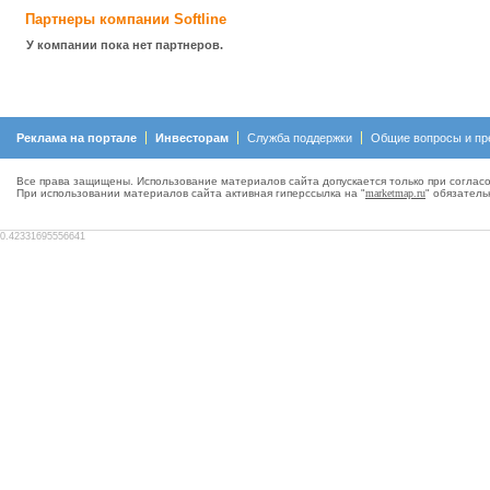
Партнеры компании Softline
У компании пока нет партнеров.
Реклама на портале
Инвесторам
Служба поддержки
Общие вопросы и пр
Все права защищены. Использование материалов сайта допускается только при согласо
При использовании материалов сайта активная гиперсcылка на "
marketmap.ru
" обязатель
0.42331695556641