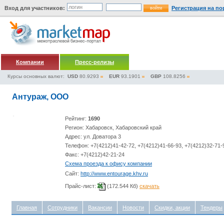
Вход для участников:
Регистрация на по
Компании
Пресс-релизы
Курсы основных валют:
USD
80.9293
EUR
93.1901
GBP
108.8256
Антураж, ООО
Рейтинг:
1690
Регион: Хабаровск, Хабаровский край
Адрес: ул. Доватора 3
Телефон: +7(4212)41-42-72, +7(4212)41-66-93, +7(4212)32-71-
Факс: +7(4212)42-21-24
Схема проезда к офису компании
Сайт:
http://www.entourage.khv.ru
Прайс-лист:
(172.544 Кб)
скачать
Главная
Сотрудники
Вакансии
Новости
Скидки, акции
Тендеры