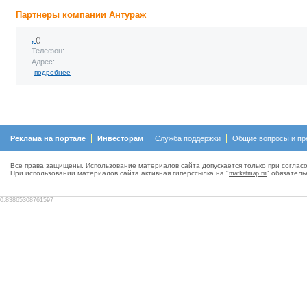
Партнеры компании Антураж
,
()
Телефон:
Адрес:
подробнее
Реклама на портале
Инвесторам
Служба поддержки
Общие вопросы и пр
Все права защищены. Использование материалов сайта допускается только при согласо
При использовании материалов сайта активная гиперсcылка на "
marketmap.ru
" обязатель
0.83865308761597