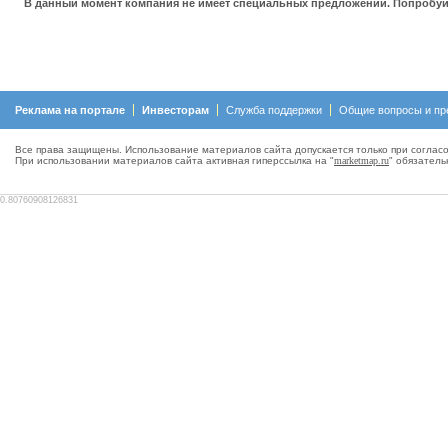
В данный момент компания не имеет специальных предложений. Попробуйт
Реклама на портале
Инвесторам
Служба поддержки
Общие вопросы и пр
Все права защищены. Использование материалов сайта допускается только при согласо
При использовании материалов сайта активная гиперсcылка на "
marketmap.ru
" обязатель
0.80760908126831