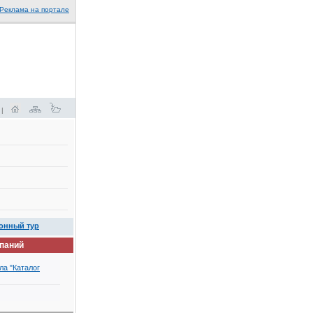
Реклама на портале
 |
онный тур
мпаний
ла "Каталог