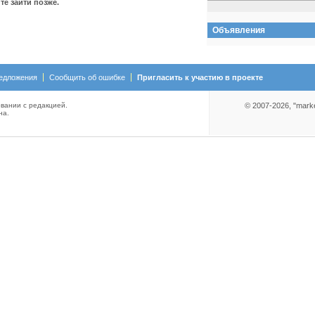
е зайти позже.
Объявления
едложения
Сообщить об ошибке
Пригласить к участию в проекте
вании с редакцией.
© 2007-2026, "mark
на.