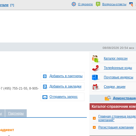
О проекте
Вопросы-ответы
ртале
[?]
08/08/2026 20:54 мск
Каталог персон
Телефонные коды
Добавить в партнеры
Почтовые индексы
Добавить в закладки
Скидки, акции
+7 (495) 755-21-55, 8-905-
Отправить запрос
Демонстраци
Каталог-справочник ко
ы
Партнеры
Главная страница разде
компаний"
Регистрация компании
радиент