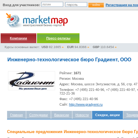
Вход для участников:
Регистрация на по
Компании
Пресс-релизы
Курсы основных валют:
USD
82.1665
EUR
94.8366
GBP
110.6454
Инженерно-технологическое бюро Градиент, ООО
Рейтинг:
1671
Регион: Москва
Адрес: Москва, шоссе Энтузиастов, д. 56, стр. 47
Телефон: +7 (495) 221-40-96, +7 (495) 221-40-97, 
722-21-36
Факс: +7 (495) 221-40-96
Сайт:
http://www.gradyent.ru
Главная
Сотрудники
Вакансии
Новости
Скидки, акции
Тендер
Специальные предложения Инженерно-технологическое бюро Г