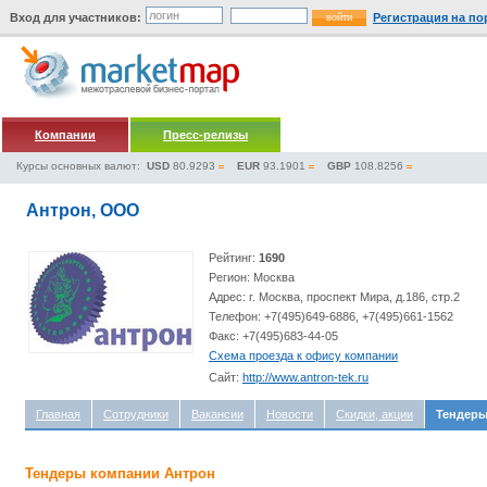
Вход для участников:
Регистрация на по
Компании
Пресс-релизы
Курсы основных валют:
USD
80.9293
EUR
93.1901
GBP
108.8256
Антрон, ООО
Рейтинг:
1690
Регион: Москва
Адрес: г. Москва, проспект Мира, д.186, стр.2
Телефон: +7(495)649-6886, +7(495)661-1562
Факс: +7(495)683-44-05
Схема проезда к офису компании
Сайт:
http://www.antron-tek.ru
Главная
Сотрудники
Вакансии
Новости
Скидки, акции
Тендер
Тендеры компании Антрон