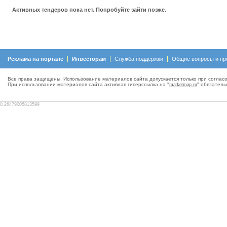
Активных тендеров пока нет. Попробуйте зайти позже.
Реклама на портале
Инвесторам
Служба поддержки
Общие вопросы и пр
Все права защищены. Использование материалов сайта допускается только при согласо
При использовании материалов сайта активная гиперсcылка на "
marketmap.ru
" обязатель
0.26479005813599