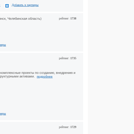
с
Добавить в партнеры
нск, Челябинская область)
рейтинг:
1738
тнеры
рейтинг:
1735
комплексные проекты по созданию, внедрению и
труктурными активами.
подробнее
тнеры
рейтинг:
1729