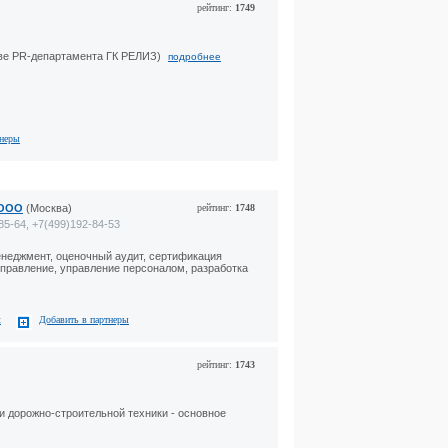
рейтинг:
1749
нове PR-департамента ГК РЕЛИЗ)
подробнее
тнеры
 ООО
(Москва)
рейтинг:
1748
85-64, +7(499)192-84-53
енеджмент, оценочный аудит, сертификация
управление, управление персоналом, разработка
с
Добавить в партнеры
рейтинг:
1743
и дорожно-строительной техники - основное