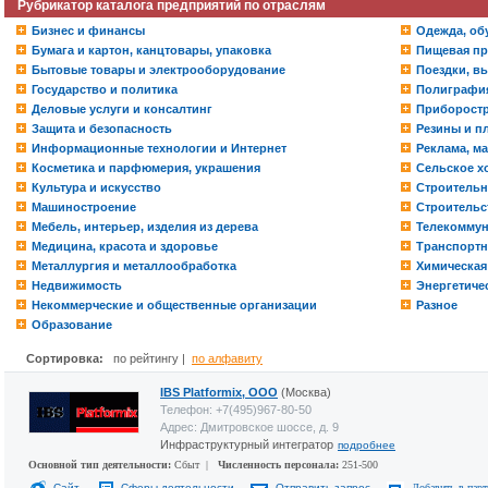
Рубрикатор каталога предприятий по отраслям
Бизнес и финансы
Одежда, обу
Бумага и картон, канцтовары, упаковка
Пищевая пр
Бытовые товары и электрооборудование
Поездки, вы
Государство и политика
Полиграфия
Деловые услуги и консалтинг
Приборостр
Защита и безопасность
Резины и п
Информационные технологии и Интернет
Реклама, м
Косметика и парфюмерия, украшения
Сельское х
Культура и искусство
Строительн
Машиностроение
Строительс
Мебель, интерьер, изделия из дерева
Телекомму
Медицина, красота и здоровье
Транспортн
Металлургия и металлообработка
Химическа
Недвижимость
Энергетиче
Некоммерческие и общественные организации
Разное
Образование
Сортировка:
по рейтингу |
по алфавиту
IBS Platformix, ООО
(Москва)
Телефон: +7(495)967-80-50
Адрес: Дмитровское шоссе, д. 9
Инфраструктурный интегратор
подробнее
Основной тип деятельности:
Сбыт |
Численность персонала:
251-500
Сайт
Сферы деятельности
Отправить запрос
Добавить в пар