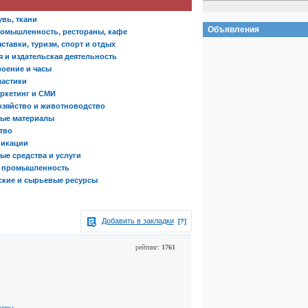
вь, ткани
Объявления
омышленность, рестораны, кафе
ставки, туризм, спорт и отдых
 и издательская деятельность
оение и часы
ластики
аркетинг и СМИ
озяйство и животноводство
ые материалы
тво
никации
ые средства и услуги
я промышленность
ские и сырьевые ресурсы
Добавить в закладки
[?]
рейтинг:
1761
тнеры