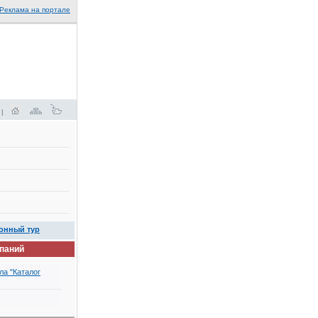
Реклама на портале
 |
онный тур
мпаний
ла "Каталог