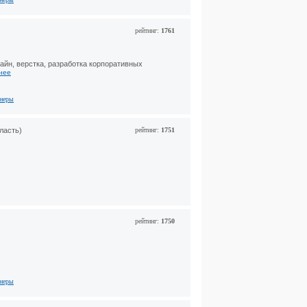
рейтинг:
1761
айн, верстка, разработка корпоративных
нее
тнеры
ласть)
рейтинг:
1751
рейтинг:
1750
тнеры