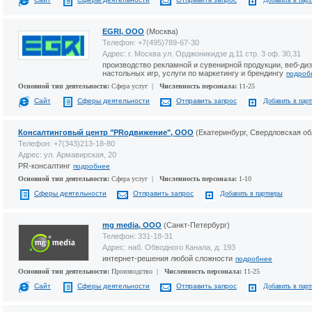
EGRI, ООО
(Москва)
Телефон: +7(495)789-67-30
Адрес: г. Москва ул. Орджоникидзе д.11 стр. 3 оф. 30,31
производство рекламной и сувенирной продукции, веб-диз
настольных игр, услуги по маркетингу и брендингу
подроб
Основной тип деятельности:
Сфера услуг |
Численность персонала:
11-25
Сайт
Сферы деятельности
Отправить запрос
Добавить в пар
Консалтинговый центр "PRодвижение", ООО
(Екатеринбург, Свердловская об
Телефон: +7(343)213-18-80
Адрес: ул. Армавирская, 20
PR-консалтинг
подробнее
Основной тип деятельности:
Сфера услуг |
Численность персонала:
1-10
Сферы деятельности
Отправить запрос
Добавить в партнеры
mg media, ООО
(Санкт-Петербург)
Телефон: 331-18-31
Адрес: наб. Обводного Канала, д. 193
интернет-решения любой сложности
подробнее
Основной тип деятельности:
Производство |
Численность персонала:
11-25
Сайт
Сферы деятельности
Отправить запрос
Добавить в пар