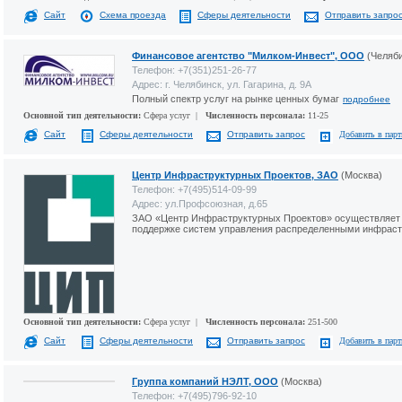
Сайт
Схема проезда
Сферы деятельности
Отправить запро
Финансовое агентство "Милком-Инвест", ООО
(Челяби
Телефон: +7(351)251-26-77
Адрес: г. Челябинск, ул. Гагарина, д. 9А
Полный спектр услуг на рынке ценных бумаг
подробнее
Основной тип деятельности:
Сфера услуг |
Численность персонала:
11-25
Сайт
Сферы деятельности
Отправить запрос
Добавить в пар
Центр Инфраструктурных Проектов, ЗАО
(Москва)
Телефон: +7(495)514-09-99
Адрес: ул.Профсоюзная, д.65
ЗАО «Центр Инфраструктурных Проектов» осуществляет 
поддержке систем управления распределенными инфрас
Основной тип деятельности:
Сфера услуг |
Численность персонала:
251-500
Сайт
Сферы деятельности
Отправить запрос
Добавить в пар
Группа компаний НЭЛТ, ООО
(Москва)
Телефон: +7(495)796-92-10