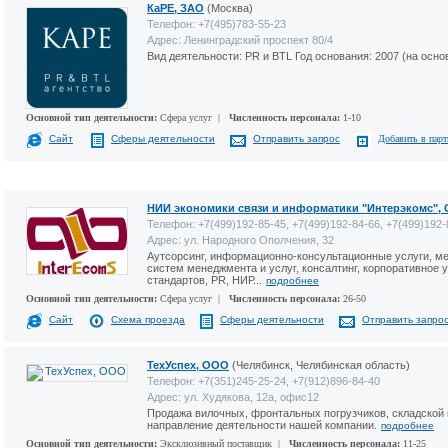
КаРЕ, ЗАО
(Москва)
Телефон: +7(495)783-55-23
Адрес: Ленинградский проспект 80/4
Вид деятельности: PR и BTL Год основания: 2007 (на ос
Основной тип деятельности:
Сфера услуг |
Численность персонала:
1-10
Сайт
Сферы деятельности
Отправить запрос
Добавить в пар
НИИ экономики связи и информатики "Интерэкомс",
Телефон: +7(499)192-85-45, +7(499)192-84-66, +7(499)192-
Адрес: ул. Народного Ополчения, 32
Аутсорсинг, информационно-консультационные услуги, м
систем менеджмента и услуг, консалтинг, корпоративное 
стандартов, PR, НИР...
подробнее
Основной тип деятельности:
Сфера услуг |
Численность персонала:
26-50
Сайт
Схема проезда
Сферы деятельности
Отправить запро
ТехУспех, ООО
(Челябинск, Челябинская область)
Телефон: +7(351)245-25-24, +7(912)896-84-40
Адрес: ул. Худякова, 12а, офис12
Продажа вилочных, фронтальных погрузчиков, складской 
направление деятельности нашей компании.
подробнее
Основной тип деятельности:
Эксклюзивный поставщик |
Численность персонала:
11-25