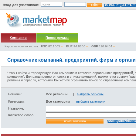
Вход для участников:
Регистрация на по
Компании
Пресс-релизы
Курсы основных валют:
USD
82.1665
EUR
94.8366
GBP
110.6454
Справочник компаний, предприятий, фирм и орган
Чтобы найти интересующую Вас
компанию
в
каталоге-справочнике предприятий
,
компанию". Для расширенного поиска в
списке компаний
, нажмите на ссылку "ра
регионы и отрасли, которыми Вы хотите ограничить поиск по
справочнику компан
Регионы:
Все регионы
|
выбрать регионы
Категории:
Все категории
|
выбрать категории
Название:
Ключевое слово:
расширенный пои