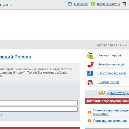
О проекте
Вопросы-ответы
ртале
[?]
09/08/2026 14:13 мск
Каталог персон
изаций России
Телефонные коды
 заполните поля формы и нажмите кнопку "искать
сширенный поиск". Так же Вы можете выбрать
Почтовые индексы
ий
.
Скидки, акции
Демонстраци
Каталог-справочник ко
Главная страница разде
компаний"
ск
Регистрация компании