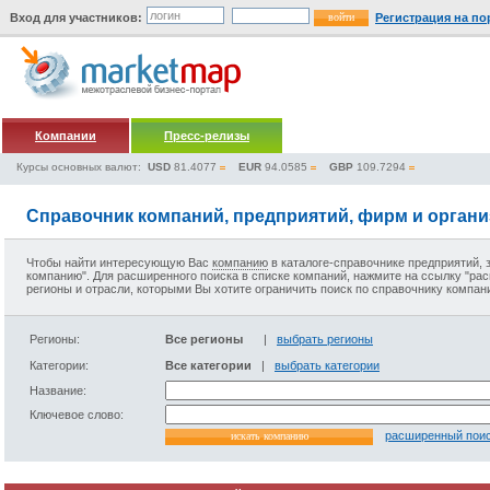
Вход для участников:
Регистрация на по
Компании
Пресс-релизы
Курсы основных валют:
USD
81.4077
EUR
94.0585
GBP
109.7294
Справочник компаний, предприятий, фирм и орган
Чтобы найти интересующую Вас
компанию
в
каталоге-справочнике предприятий
,
компанию". Для расширенного поиска в
списке компаний
, нажмите на ссылку "ра
регионы и отрасли, которыми Вы хотите ограничить поиск по
справочнику компан
Регионы:
Все регионы
|
выбрать регионы
Категории:
Все категории
|
выбрать категории
Название:
Ключевое слово:
расширенный пои