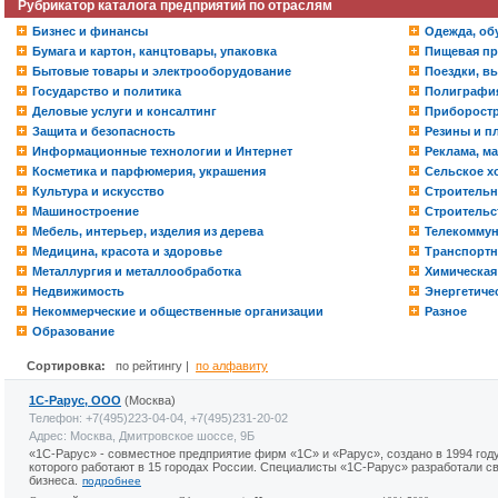
Рубрикатор каталога предприятий по отраслям
Бизнес и финансы
Одежда, обу
Бумага и картон, канцтовары, упаковка
Пищевая пр
Бытовые товары и электрооборудование
Поездки, вы
Государство и политика
Полиграфия
Деловые услуги и консалтинг
Приборостр
Защита и безопасность
Резины и п
Информационные технологии и Интернет
Реклама, м
Косметика и парфюмерия, украшения
Сельское х
Культура и искусство
Строительн
Машиностроение
Строительс
Мебель, интерьер, изделия из дерева
Телекомму
Медицина, красота и здоровье
Транспортн
Металлургия и металлообработка
Химическа
Недвижимость
Энергетиче
Некоммерческие и общественные организации
Разное
Образование
Сортировка:
по рейтингу |
по алфавиту
1С-Рарус, ООО
(Москва)
Телефон: +7(495)223-04-04, +7(495)231-20-02
Адрес: Москва, Дмитровское шоссе, 9Б
«1С-Рарус» - совместное предприятие фирм «1С» и «Рарус», создано в 1994 году
которого работают в 15 городах России. Специалисты «1С-Рарус» разработали с
бизнеса.
подробнее