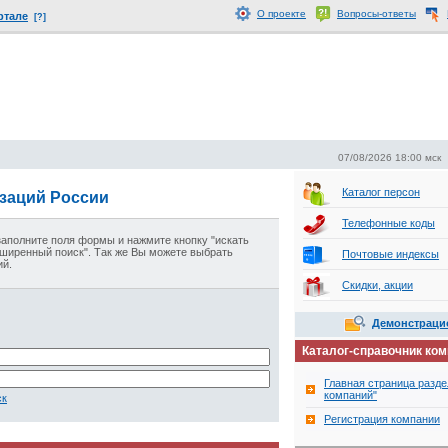
О проекте
Вопросы-ответы
ртале
[?]
07/08/2026 18:00 мск
Каталог персон
изаций России
Телефонные коды
 заполните поля формы и нажмите кнопку "искать
сширенный поиск". Так же Вы можете выбрать
Почтовые индексы
ий
.
Скидки, акции
Демонстраци
Каталог-справочник ко
Главная страница разде
компаний"
ск
Регистрация компании