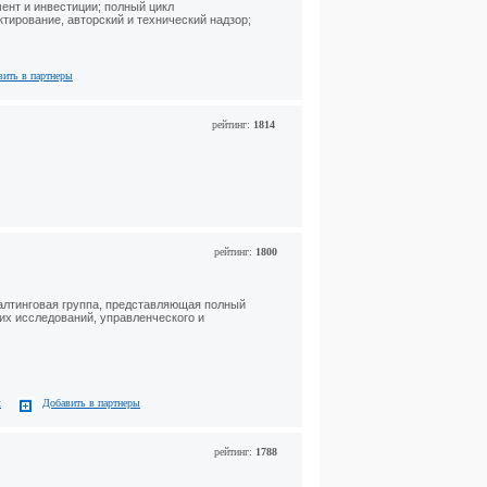
ент и инвестиции; полный цикл
тирование, авторский и технический надзор;
вить в партнеры
рейтинг:
1814
рейтинг:
1800
салтинговая группа, представляющая полный
их исследований, управленческого и
с
Добавить в партнеры
рейтинг:
1788