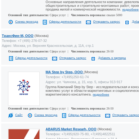
Основные направления деятельности компании: девелопм
общестроительных и строительно-монтажных работ; проек
продажа жилой и коммерческой недвижимости.
подробнее
Основной тип деятельности:
Сфера услуг |
Численность персонала:
свыше 5000
Схема проезда
Сферы деятельности
Отправить запрос
Доба
ТрансФин-М, ООО
(Москва)
Телефон: +7 (495) 276-07-32
Адрес: Москва, ул. Верхняя Красносельская, д. 11А, стр.1
Основной тип деятельности:
Сфера услуг |
Численность персонала:
26-50
Сферы деятельности
Отправить запрос
Добавить в партнеры
МА Step by Step, ООО
(Москва)
Телефон: +7(495)250-61-74
Адрес: ул. Чаянова, д. 15, кор. 5, офисы 913-917
Группа Компаний Step by Step - исследовательская и кон
комплекс услуг в области маркетинговых и социологическ
маркетингового консалтинга.
подробнее
Основной тип деятельности:
Сфера услуг |
Численность персонала:
26-50
Сайт
Схема проезда
Сферы деятельности
Отправить запро
ABARUS Market Researh, ООО
(Москва)
Телефон: +7(495)920-75-80, +7(495)4822511