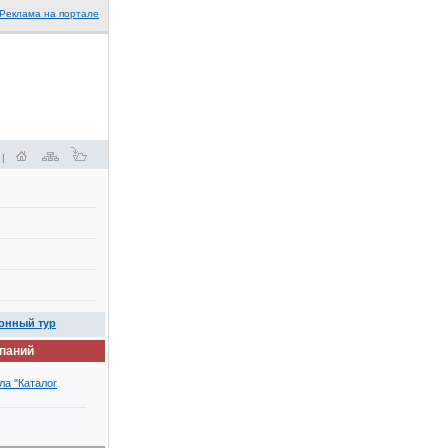
Реклама на портале
 |
онный тур
мпаний
ла "Каталог