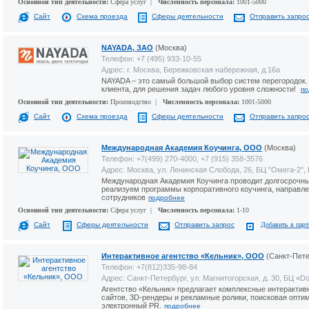
Основной тип деятельности:
Сфера услуг |
Численность персонала:
1001-5000
Сайт
Схема проезда
Сферы деятельности
Отправить запро
NAYADA, ЗАО
(Москва)
Телефон: +7 (495) 933-10-55
Адрес: г. Москва, Бережковская набережная, д.16a
NAYADA – это самый большой выбор систем перегородок. 
клиента, для решения задач любого уровня сложности!
по
Основной тип деятельности:
Производство |
Численность персонала:
1001-5000
Сайт
Схема проезда
Сферы деятельности
Отправить запро
Международная Академия Коучинга, ООО
(Москва)
Телефон: +7(499) 270-4000, +7 (915) 358-3576
Адрес: Москва, ул. Ленинская Слобода, 26, БЦ "Омега-2", 
Международная Академия Коучинга проводит долгосрочн
реализуем программы корпоративного коучинга, направле
сотрудников
подробнее
Основной тип деятельности:
Сфера услуг |
Численность персонала:
1-10
Сайт
Сферы деятельности
Отправить запрос
Добавить в пар
Интерактивное агентство «Кельник», ООО
(Санкт-Пете
Телефон: +7(812)335-98-84
Адрес: Санкт-Петербург, ул. Магнитогорская, д. 30, БЦ «D
Агентство «Кельник» предлагает комплексные интерактив
сайтов, 3D-рендеры и рекламные ролики, поисковая опти
электронный PR.
подробнее