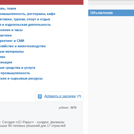
вь, ткани
Объявления
омышленность, рестораны, кафе
ставки, туризм, спорт и отдых
 и издательская деятельность
оение и часы
ластики
аркетинг и СМИ
озяйство и животноводство
ые материалы
тво
никации
ые средства и услуги
я промышленность
ские и сырьевые ресурсы
Добавить в закладки
[?]
рейтинг:
3670
. Сегодня «1С-Рарус» - холдинг, филиалы
выше 90 типовых решений для 17 отраслей