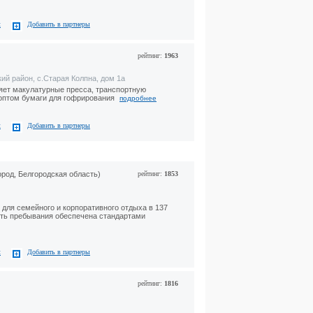
с
Добавить в партнеры
рейтинг:
1963
ий район, с.Старая Колпна, дом 1а
ет макулатурные пресса, транспортную
 оптом бумаги для гофрирования
подробнее
с
Добавить в партнеры
ород, Белгородская область)
рейтинг:
1853
для семейного и корпоративного отдыха в 137
сть пребывания обеспечена стандартами
с
Добавить в партнеры
рейтинг:
1816