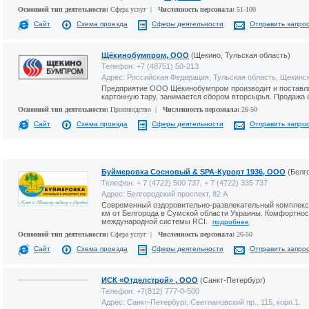
Основной тип деятельности:
Сфера услуг |
Численность персонала:
51-100
Сайт
Схема проезда
Сферы деятельности
Отправить запро
Щёкинобумпром, ООО
(Щекино, Тульская область)
Телефон: +7 (48751) 50-213
Адрес: Российская Федерация, Тульская область, Щекинск
Предприятие ООО Щёкинобумпром производит и поставля
картонную тару, занимается сбором вторсырья. Продажа
Основной тип деятельности:
Производство |
Численность персонала:
26-50
Сайт
Схема проезда
Сферы деятельности
Отправить запро
Буймеровка Сосновый & SPA-Курорт 1936, ООО
(Белг
Телефон: + 7 (4722) 500 737, + 7 (4722) 335 737
Адрес: Белгородский проспект, 82 А
Современный оздоровительно-развлекательный комплекс 
км от Белгорода в Сумской области Украины. Комфортно
международной системы RCI.
подробнее
Основной тип деятельности:
Сфера услуг |
Численность персонала:
26-50
Сайт
Схема проезда
Сферы деятельности
Отправить запро
ИСК «Отделстрой» , ООО
(Санкт-Петербург)
Телефон: +7(812) 777-0-500
Адрес: Санкт-Петербург, Светлановский пр., 115, корп.1.