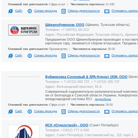
Основной тип деятельности:
Сфера услуг |
Численность персонала:
51-100
Сайт
Схема проезда
Сферы деятельности
Отправить запро
Щёкинобумпром, ООО
(Щекино, Тульская область)
Телефон: +7 (48751) 50-213
Адрес: Российская Федерация, Тульская область, Щекинск
Предприятие ООО Щёкинобумпром производит и поставля
картонную тару, занимается сбором вторсырья. Продажа
Основной тип деятельности:
Производство |
Численность персонала:
26-50
Сайт
Схема проезда
Сферы деятельности
Отправить запро
Буймеровка Сосновый & SPA-Курорт 1936, ООО
(Белг
Телефон: + 7 (4722) 500 737, + 7 (4722) 335 737
Адрес: Белгородский проспект, 82 А
Современный оздоровительно-развлекательный комплекс 
км от Белгорода в Сумской области Украины. Комфортно
международной системы RCI.
подробнее
Основной тип деятельности:
Сфера услуг |
Численность персонала:
26-50
Сайт
Схема проезда
Сферы деятельности
Отправить запро
ИСК «Отделстрой» , ООО
(Санкт-Петербург)
Телефон: +7(812) 777-0-500
Адрес: Санкт-Петербург, Светлановский пр., 115, корп.1.