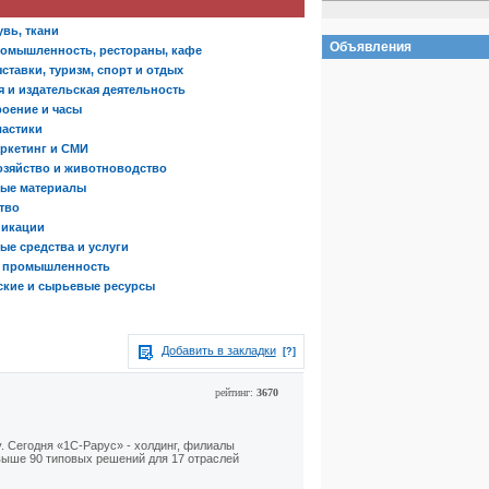
вь, ткани
Объявления
омышленность, рестораны, кафе
ставки, туризм, спорт и отдых
 и издательская деятельность
оение и часы
ластики
аркетинг и СМИ
озяйство и животноводство
ые материалы
тво
никации
ые средства и услуги
я промышленность
ские и сырьевые ресурсы
Добавить в закладки
[?]
рейтинг:
3670
. Сегодня «1С-Рарус» - холдинг, филиалы
выше 90 типовых решений для 17 отраслей