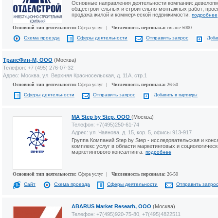
Основные направления деятельности компании: девелопм
общестроительных и строительно-монтажных работ; проек
продажа жилой и коммерческой недвижимости.
подробнее
Основной тип деятельности:
Сфера услуг |
Численность персонала:
свыше 5000
Схема проезда
Сферы деятельности
Отправить запрос
Доба
ТрансФин-М, ООО
(Москва)
Телефон: +7 (495) 276-07-32
Адрес: Москва, ул. Верхняя Красносельская, д. 11А, стр.1
Основной тип деятельности:
Сфера услуг |
Численность персонала:
26-50
Сферы деятельности
Отправить запрос
Добавить в партнеры
МА Step by Step, ООО
(Москва)
Телефон: +7(495)250-61-74
Адрес: ул. Чаянова, д. 15, кор. 5, офисы 913-917
Группа Компаний Step by Step - исследовательская и кон
комплекс услуг в области маркетинговых и социологическ
маркетингового консалтинга.
подробнее
Основной тип деятельности:
Сфера услуг |
Численность персонала:
26-50
Сайт
Схема проезда
Сферы деятельности
Отправить запро
ABARUS Market Researh, ООО
(Москва)
Телефон: +7(495)920-75-80, +7(495)4822511