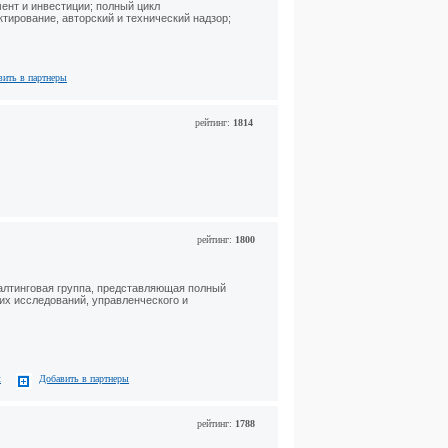
ент и инвестиции; полный цикл
тирование, авторский и технический надзор;
вить в партнеры
рейтинг:
1814
рейтинг:
1800
салтинговая группа, представляющая полный
их исследований, управленческого и
с
Добавить в партнеры
рейтинг:
1788