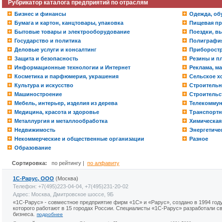
Рубрикатор каталога предприятий по отраслям
Бизнес и финансы
Одежда, обу
Бумага и картон, канцтовары, упаковка
Пищевая пр
Бытовые товары и электрооборудование
Поездки, вы
Государство и политика
Полиграфия
Деловые услуги и консалтинг
Приборостр
Защита и безопасность
Резины и п
Информационные технологии и Интернет
Реклама, м
Косметика и парфюмерия, украшения
Сельское х
Культура и искусство
Строительн
Машиностроение
Строительс
Мебель, интерьер, изделия из дерева
Телекомму
Медицина, красота и здоровье
Транспортн
Металлургия и металлообработка
Химическа
Недвижимость
Энергетиче
Некоммерческие и общественные организации
Разное
Образование
Сортировка:
по рейтингу |
по алфавиту
1С-Рарус, ООО
(Москва)
Телефон: +7(495)223-04-04, +7(495)231-20-02
Адрес: Москва, Дмитровское шоссе, 9Б
«1С-Рарус» - совместное предприятие фирм «1С» и «Рарус», создано в 1994 году
которого работают в 15 городах России. Специалисты «1С-Рарус» разработали с
бизнеса.
подробнее