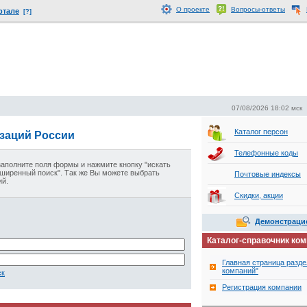
О проекте
Вопросы-ответы
ртале
[?]
07/08/2026 18:02 мск
Каталог персон
изаций России
Телефонные коды
 заполните поля формы и нажмите кнопку "искать
сширенный поиск". Так же Вы можете выбрать
Почтовые индексы
ий
.
Скидки, акции
Демонстраци
Каталог-справочник ко
Главная страница разде
компаний"
ск
Регистрация компании