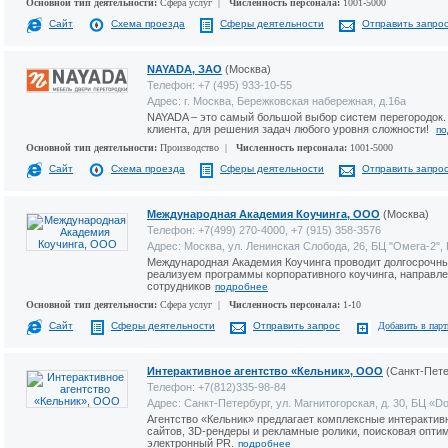
Основной тип деятельности:
Сфера услуг |
Численность персонала:
1001-5000
Сайт
Схема проезда
Сферы деятельности
Отправить запро
NAYADA, ЗАО
(Москва)
Телефон: +7 (495) 933-10-55
Адрес: г. Москва, Бережковская набережная, д.16a
NAYADA – это самый большой выбор систем перегородок. 
клиента, для решения задач любого уровня сложности!
по
Основной тип деятельности:
Производство |
Численность персонала:
1001-5000
Сайт
Схема проезда
Сферы деятельности
Отправить запро
Международная Академия Коучинга, ООО
(Москва)
Телефон: +7(499) 270-4000, +7 (915) 358-3576
Адрес: Москва, ул. Ленинская Слобода, 26, БЦ "Омега-2", 
Международная Академия Коучинга проводит долгосрочн
реализуем программы корпоративного коучинга, направле
сотрудников
подробнее
Основной тип деятельности:
Сфера услуг |
Численность персонала:
1-10
Сайт
Сферы деятельности
Отправить запрос
Добавить в пар
Интерактивное агентство «Кельник», ООО
(Санкт-Пете
Телефон: +7(812)335-98-84
Адрес: Санкт-Петербург, ул. Магнитогорская, д. 30, БЦ «D
Агентство «Кельник» предлагает комплексные интерактив
сайтов, 3D-рендеры и рекламные ролики, поисковая опти
электронный PR.
подробнее