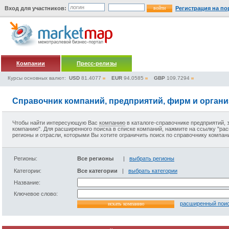
Вход для участников:
Регистрация на по
Компании
Пресс-релизы
Курсы основных валют:
USD
81.4077
EUR
94.0585
GBP
109.7294
Справочник компаний, предприятий, фирм и орган
Чтобы найти интересующую Вас
компанию
в
каталоге-справочнике предприятий
,
компанию". Для расширенного поиска в
списке компаний
, нажмите на ссылку "ра
регионы и отрасли, которыми Вы хотите ограничить поиск по
справочнику компан
Регионы:
Все регионы
|
выбрать регионы
Категории:
Все категории
|
выбрать категории
Название:
Ключевое слово:
расширенный пои