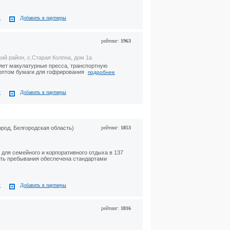
с
Добавить в партнеры
рейтинг:
1963
ий район, с.Старая Колпна, дом 1а
ет макулатурные пресса, транспортную
 оптом бумаги для гофрирования
подробнее
с
Добавить в партнеры
ород, Белгородская область)
рейтинг:
1853
для семейного и корпоративного отдыха в 137
сть пребывания обеспечена стандартами
с
Добавить в партнеры
рейтинг:
1816