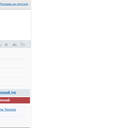
Реклама на портале
 |
онный тур
мпаний
ла "Каталог