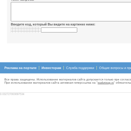
Введите код, который Вы видите на картинке ниже:
Реклама на портале
Инвесторам
Служба поддержки
Общие вопросы и пр
Все права защищены. Использование материалов сайта допускается только при согласо
При использовании материалов сайта активная гиперсcылка на "
marketmap.ru
" обязатель
0.032727003097534