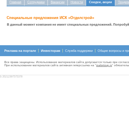
Главная
Сотрудники
Вакансии
Новости
Скидки, акции
Тендер
Специальные предложения ИСК «Отделстрой»
В данный момент компания не имеет специальных предложений. Попробуйт
Реклама на портале
Инвесторам
Служба поддержки
Общие вопросы и пр
Все права защищены. Использование материалов сайта допускается только при согласо
При использовании материалов сайта активная гиперсcылка на "
marketmap.ru
" обязатель
0.35212397575378