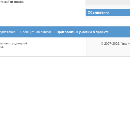
е зайти позже.
Объявления
едложения
Сообщить об ошибке
Пригласить к участию в проекте
вании с редакцией.
© 2007-2026, "mark
на.