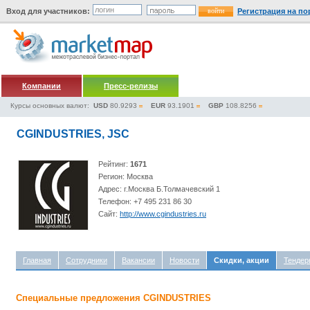
Вход для участников:
Регистрация на по
Компании
Пресс-релизы
Курсы основных валют:
USD
80.9293
EUR
93.1901
GBP
108.8256
CGINDUSTRIES, JSC
Рейтинг:
1671
Регион: Москва
Адрес: г.Москва Б.Толмачевский 1
Телефон: +7 495 231 86 30
Сайт:
http://www.cgindustries.ru
Главная
Сотрудники
Вакансии
Новости
Скидки, акции
Тендер
Специальные предложения CGINDUSTRIES