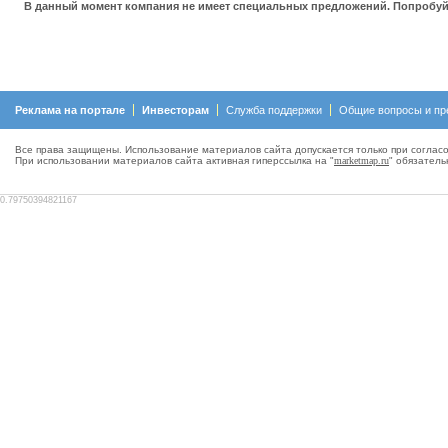
В данный момент компания не имеет специальных предложений. Попробуйт
Реклама на портале
Инвесторам
Служба поддержки
Общие вопросы и пр
Все права защищены. Использование материалов сайта допускается только при согласо
При использовании материалов сайта активная гиперсcылка на "
marketmap.ru
" обязатель
0.79750394821167