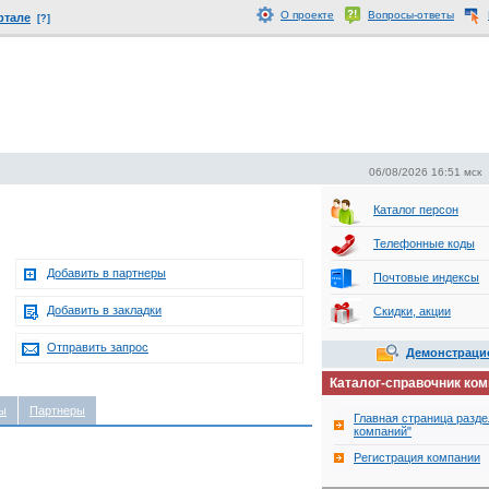
О проекте
Вопросы-ответы
ртале
[?]
06/08/2026 16:51 мск
Каталог персон
Телефонные коды
Добавить в партнеры
Почтовые индексы
Добавить в закладки
Скидки, акции
Отправить запрос
Демонстраци
Каталог-справочник ко
ы
Партнеры
Главная страница разде
компаний"
Регистрация компании