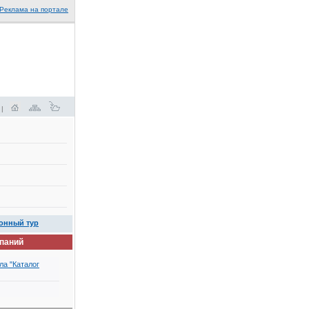
Реклама на портале
 |
онный тур
мпаний
ла "Каталог