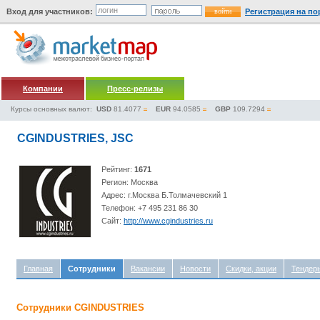
Вход для участников:
Регистрация на по
Компании
Пресс-релизы
Курсы основных валют:
USD
81.4077
EUR
94.0585
GBP
109.7294
CGINDUSTRIES, JSC
Рейтинг:
1671
Регион: Москва
Адрес: г.Москва Б.Толмачевский 1
Телефон: +7 495 231 86 30
Сайт:
http://www.cgindustries.ru
Главная
Сотрудники
Вакансии
Новости
Скидки, акции
Тендер
Сотрудники CGINDUSTRIES