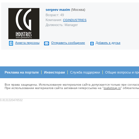
sergeev maxim
(Москва)
Возраст: 49
Компания:
CGINDUSTRIES
Должность: Manager
Анкета персоны
Отправить сообщение
Добавить в друзья
Реклама на портале
Инвесторам
Служба поддержки
Общие вопросы и пр
Все права защищены. Использование материалов сайта допускается только при согласо
При использовании материалов сайта активная гиперсcылка на "
marketmap.ru
" обязатель
0.8131320476532